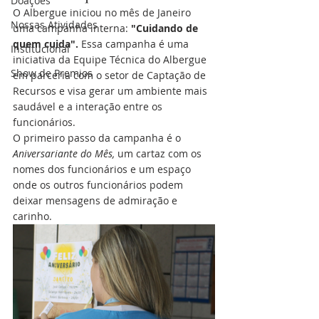
Doações
O Albergue iniciou no mês de Janeiro 
Nossas Atividades
uma campanha interna: 
"Cuidando de 
quem cuida".
 Essa campanha é uma 
Institucional
iniciativa da Equipe Técnica do Albergue 
Show de Premios
em parceria com o setor de Captação de 
Recursos e visa gerar um ambiente mais 
saudável e a interação entre os 
funcionários. 
O primeiro passo da campanha é o
Aniversariante do Mês,
 um cartaz com os 
nomes dos funcionários e um espaço 
onde os outros funcionários podem 
deixar mensagens de admiração e 
carinho.