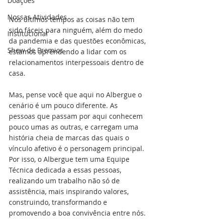
Doações
Nossas Atividades
Nos últimos tempos as coisas não tem 
sido fáceis para ninguém, além do medo 
Institucional
da pandemia e das questões econômicas, 
Show de Premios
estamos aprendendo a lidar com os 
relacionamentos interpessoais dentro de 
casa. 
Mas, pense você que aqui no Albergue o 
cenário é um pouco diferente. As 
pessoas que passam por aqui conhecem 
pouco umas as outras, e carregam uma 
história cheia de marcas das quais o 
vínculo afetivo é o personagem principal. 
Por isso, o Albergue tem uma Equipe 
Técnica dedicada a essas pessoas, 
realizando um trabalho não só de 
assistência, mais inspirando valores, 
construindo, transformando e 
promovendo a boa convivência entre nós.