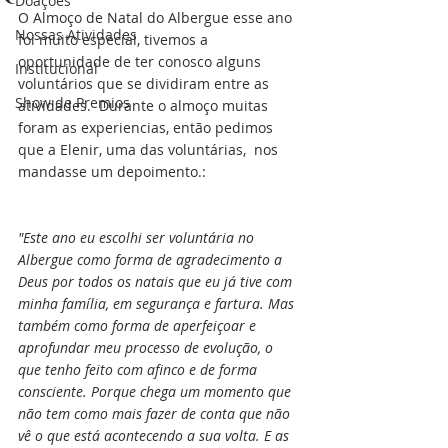
Doações
O Almoço de Natal do Albergue esse ano 
Nossas Atividades
foi muito especial, tivemos a 
oportunidade de ter conosco alguns 
Institucional
voluntários que se dividiram entre as 
Show de Premios
atividades.  Durante o almoço muitas 
foram as experiencias, então pedimos 
que a Elenir, uma das voluntárias,  nos 
mandasse um depoimento.:
"Este ano eu escolhi ser voluntária no 
Albergue como forma de agradecimento a 
Deus por todos os natais que eu já tive com 
minha família, em segurança e fartura. Mas 
também como forma de aperfeiçoar e 
aprofundar meu processo de evolução, o 
que tenho feito com afinco e de forma 
consciente. Porque chega um momento que 
não tem como mais fazer de conta que não 
vê o que está acontecendo a sua volta. E as 